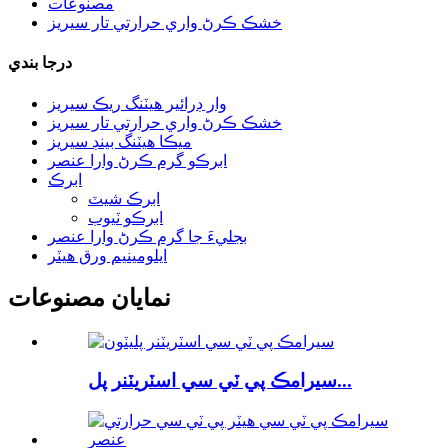
مصنوعات
خشڪ ڪرڻ واري حرارتي تار سيريز
درجا بندي
وار ڊرائير هيٽنگ ريڪ سيريز
خشڪ ڪرڻ واري حرارتي تار سيريز
ميڪا هيٽنگ بينڊ سيريز
ابرڪو گرم ڪرڻ وارا عنصر
ابرڪ
ابرڪ شيٽ
ابرڪو ٽيوب
بجليءَ جا گرم ڪرڻ وارا عنصر
ايلومينيم ورق هيٽر
نمايان مصنوعات
سيرامڪ پي ٽي سي اسٽريٽنر پل...