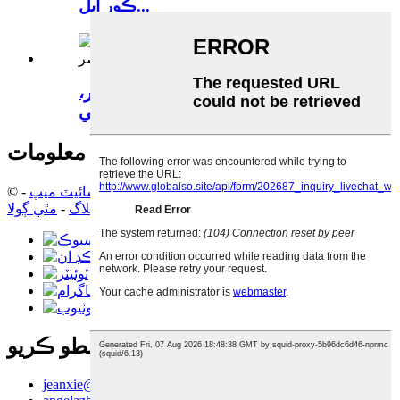
ڪور ايل...
هيٽر ڪوئل، بجلي جي گرمي جو عنصر،
پنکڙي جي گرمي...
لاڳاپيل معلومات
© ڪاپي رائيٽ - 2010-2023: سڀ حق محفوظ آهن.
سائيٽ ميپ
-
مٿيون بلاگ
-
مٿي ڳولا
اسان سان رابطو ڪريو
jeanxie@eycom-heater.com