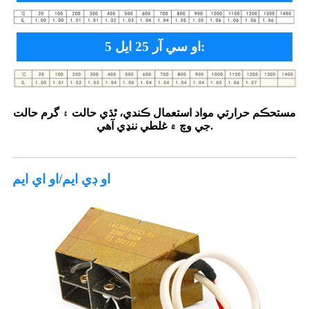
او سي آر 25 ايل 5:
مستحڪم حرارتي مواد استعمال ڪندي، ٿڌي حالت ۽ گرم حالت
جي وچ ۾ غلطي ننڍي آهي.
او ڊي ايم/او اي ايم