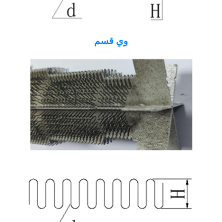
وي قسم