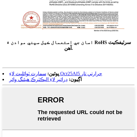
اسان جي استعمال ڪيل سڀني موادن ۾ RoHS سرٽيفڪيٽ
آهن.
سمارٽ ٽوائليٽ لاءِ Ocr25Al5 حرارتي تار
پوئين:
اڳيون:
ڊرائير لاءِ اليڪٽرڪ هيئنگ وائر