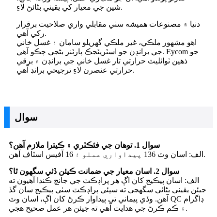
شين جي معيار کي يقيني بڻائڻ لاءِ.
دنيا ۾ مصنوعات هميشه سٺي مقابلي واري صلاحيت برقرار
رکي آهي.
اهو مشهور ملڪي، غير ملڪي گهريلو سامان ۽ غسل خاني
جي برانڊن جو اسٽريٽجڪ پارٽنر بڻجي چڪو آهي. Eycom جو
ذهين ٽوائليٽ حرارتي تار غسل خاني جي برانڊن ۾ برقي
حرارتي عنصرن لاءِ ترجيحي برانڊ آهي.
سوال
سوال 1. توهان جي فئڪٽري ۾ ڪيترا ملازم آهن؟
الف: اسان وٽ 136 پيداواري عملو ۽ 16 آفيس اسٽاف آهن.
سوال 2. اسان معيار جي ضمانت ڪيئن ڏئي سگهون ٿا؟
الف: اسان پيڪيج کان اڳ هر پراڊڪٽ جي جانچ ڪندا آهيون ته
جيئن يقيني بڻائي سگهجي ته سڀئي پراڊڪٽ سٺي پيڪيج سان گڏ
آهن. وڏي پيماني تي پيداوار ڪرڻ کان اڳ، اسان وٽ QC ڊاگرام
۽ ڪم ڪرڻ جي هدايت آهي ته جيئن هر عمل صحيح هجي.