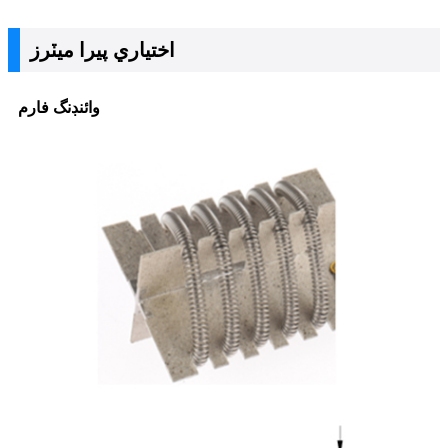
اختياري پيرا ميٽرز
وائنڊنگ فارم