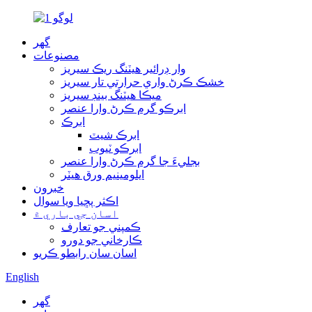
گھر
مصنوعات
وار ڊرائير هيٽنگ ريڪ سيريز
خشڪ ڪرڻ واري حرارتي تار سيريز
ميڪا هيٽنگ بينڊ سيريز
ابرڪو گرم ڪرڻ وارا عنصر
ابرڪ
ابرڪ شيٽ
ابرڪو ٽيوب
بجليءَ جا گرم ڪرڻ وارا عنصر
ايلومينيم ورق هيٽر
خبرون
اڪثر پڇيا ويا سوال
اسان جي باري ۾
ڪمپني جو تعارف
ڪارخاني جو دورو
اسان سان رابطو ڪريو
English
گھر