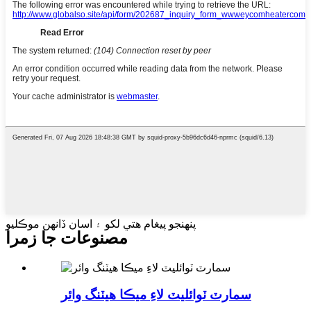
پنهنجو پيغام هتي لکو ۽ اسان ڏانهن موڪليو
مصنوعات جا زمرا
سمارٽ ٽوائليٽ لاءِ ميڪا هيٽنگ وائر