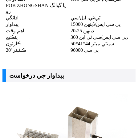
FOB ZHONGSHAN يا گوانگ
زو
ٽي/ٽي، ايل/سي
ادائگي
15000 پي سي ايس/ڏينهن
پيداوار
20-25 ڏينهن
اهم وقت
360 پي سي ايس/سي ٽي اين،
پئڪيج
50*41*44 سينٽي ميٽر
ڪارٽون
96000 پي سي
20' ڪنٽينر
پيداوار جي درخواست