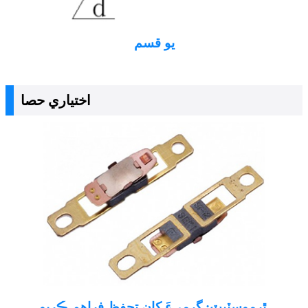
يو قسم
اختياري حصا
ٿرموسٽيٽ: گرميءَ کان تحفظ فراهم ڪريو.