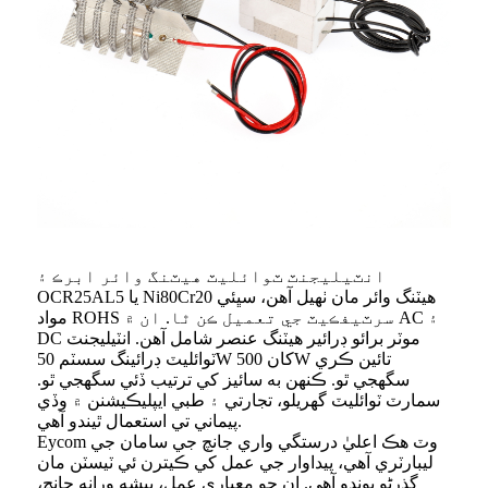
انٽيليجنٽ ٽوائليٽ هيٽنگ وائر ابرڪ ۽
OCR25AL5 يا Ni80Cr20 هيٽنگ وائر مان ٺهيل آهن، سڀئي
مواد ROHS سرٽيفڪيٽ جي تعميل ڪن ٿا. ان ۾ AC ۽
DC موٽر برائو ڊرائير هيٽنگ عنصر شامل آهن. انٽيليجنٽ
ٽوائليٽ ڊرائينگ سسٽم 50W کان 500W تائين ڪري
سگهجي ٿو. ڪنهن به سائيز کي ترتيب ڏئي سگهجي ٿو.
سمارٽ ٽوائليٽ گهريلو، تجارتي ۽ طبي ايپليڪيشنن ۾ وڏي
پيماني تي استعمال ٿيندو آهي.
Eycom وٽ هڪ اعليٰ درستگي واري جانچ جي سامان جي
ليبارٽري آهي، پيداوار جي عمل کي ڪيترن ئي ٽيسٽن مان
گذرڻو پوندو آهي. ان جو معياري عمل، پيشه ورانه جانچ،