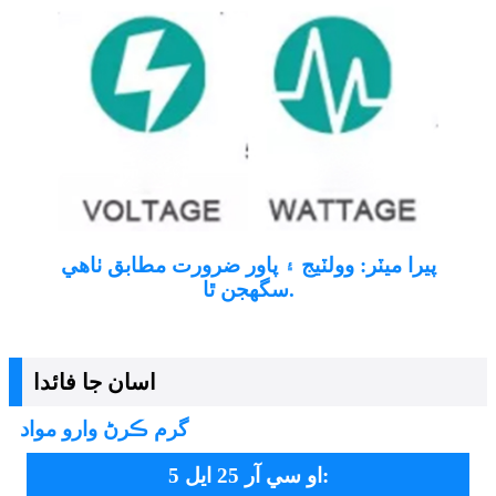
پيرا ميٽر: وولٽيج ۽ پاور ضرورت مطابق ٺاهي
سگھجن ٿا.
اسان جا فائدا
گرم ڪرڻ وارو مواد
او سي آر 25 ايل 5: