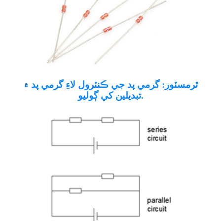
ٿرمسٽور: گرمي پد جي ڪنٽرول لاءِ گرمي پد ۾
تبديلين کي ڳوليو.