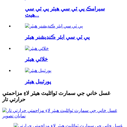
سيرامڪ پي ٽي سي هيٽر پي ٽي سي
هيٽ...
پي ٽي سي ايئر ڪنڊيشنر هيٽر
خلائي هيٽر
پورٽيبل هيٽر
غسل خاني جي سمارٽ ٽوائليٽ هيٽر لاءِ مزاحمتي
حرارتي تار