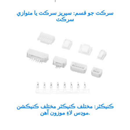
سرڪٽ جو قسم: سيريز سرڪٽ يا متوازي
سرڪٽ
ڪنيڪٽر: مختلف ڪنيڪٽر مختلف ڪنيڪشن
موڊس لاءِ موزون آهن.