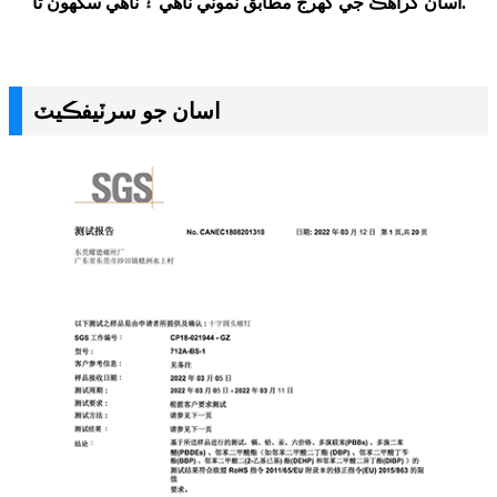
اسان گراهڪ جي گهرج مطابق نموني ٺاهي ۽ ٺاهي سگهون ٿا.
اسان جو سرٽيفڪيٽ