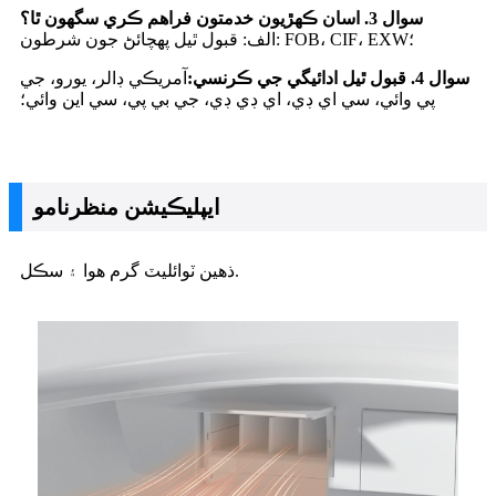
سوال 3. اسان ڪهڙيون خدمتون فراهم ڪري سگهون ٿا؟
الف: قبول ٿيل پهچائڻ جون شرطون: FOB، CIF، EXW؛
سوال 4. قبول ٿيل ادائيگي جي ڪرنسي:
آمريڪي ڊالر، يورو، جي
پي وائي، سي اي ڊي، اي ڊي ڊي، جي بي پي، سي اين وائي؛
ايپليڪيشن منظرنامو
ذهين ٽوائليٽ گرم هوا ۽ سڪل.