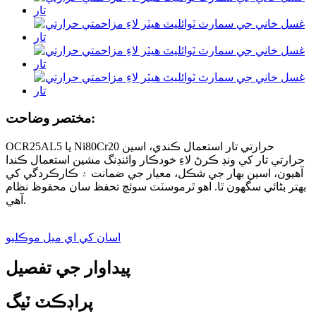
مختصر وضاحت:
OCR25AL5 يا Ni80Cr20 حرارتي تار استعمال ڪندي، اسين
حرارتي تار کي ونڊ ڪرڻ لاءِ خودڪار وائنڊنگ مشين استعمال ڪندا
آهيون، اسين بهار جي شڪل، معيار جي ضمانت ۽ ڪارڪردگي کي
بهتر بڻائي سگهون ٿا. اهو ٿرموسٽٽ سوئچ تحفظ سان محفوظ نظام
آهي.
اسان کي اي ميل موڪليو
پيداوار جي تفصيل
پراڊڪٽ ٽيگ