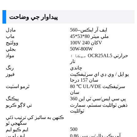
پيداوار جي وضاحت
ايف آر ايڪس--560
ماڊل
45*53*80 ملي ميٽر
ماپ
100V کان 240V
وولٽيج
50W-800W
بجلي
ميڪا ۽ OCR25AL5 حرارتي
مواد
تار
چاندي
رنگ
يو ايل / وي ڊي اي سرٽيفڪيٽ
فيوز
سان 157 درجا
80 ℃ UL/VDE سرٽيفڪيٽ
ٿرمو اسٽيٽ
سان
360 پي سي ايس/سي ٽي اين
پيڪنگ
ذهين ٽوائليٽ سسٽم، سمارٽ
تي لاڳو ڪريو
ٽوائليٽ
ڪنهن به سائيز کي ترتيب ڏئي
سگهجي ٿو
500
ايم ڪيو ايم
0.86 آمريڪي ڊالر/پي سي
ايف او بي