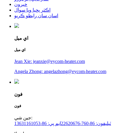
خبرون
اڪثر پڇيا ويا سوال
اسان سان رابطو ڪريو
اي ميل
اي ميل
Jean Xie: jeanxie@eycom-heater.com
Angela Zhong: angelazhong@eycom-heater.com
فون
فون
جين شي:
ٽيليفون: 86-760-22620676
ايم پي: 86-13631161053