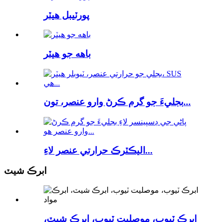
پورٽيبل هيٽر
باهه جو هيٽر
بجليءَ جو گرم ڪرڻ وارو عنصر، تون...
اليڪٽرڪ حرارتي عنصر لاءِ...
ابرڪ شيٽ
ابرڪ ٽيوب، موصليت ٽيوب، ابرڪ شيٽ،