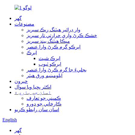
گھر
مصنوعات
وار ڊرائير هيٽنگ ريڪ سيريز
خشڪ ڪرڻ واري حرارتي تار سيريز
ميڪا هيٽنگ بينڊ سيريز
ابرڪو گرم ڪرڻ وارا عنصر
ابرڪ
ابرڪ شيٽ
ابرڪو ٽيوب
بجليءَ جا گرم ڪرڻ وارا عنصر
ايلومينيم ورق هيٽر
خبرون
اڪثر پڇيا ويا سوال
اسان جي باري ۾
ڪمپني جو تعارف
ڪارخاني جو دورو
اسان سان رابطو ڪريو
English
گھر