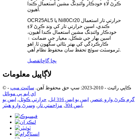
ڪرڻ لاءِ خودڪار وائنڊنگ مشين استعمال ڪندا
آهيون.
OCR25AL5 يا Ni80Cr20 حرارتي تار استعمال
ڪندي، اسين حرارتي تار کي ونڊ ڪرڻ لاءِ
خودڪار وائنڊنگ مشين استعمال ڪندا آهيون،
اسين بهار جي شڪل، معيار جي ضمانت ۽
ڪارڪردگي کي بهتر بڻائي سگهون ٿا. اهو
ٿرموسٽٽ سوئچ تحفظ سان محفوظ نظام آهي.
پڇا ڳاڇا
تفصيل
لاڳاپيل معلومات
© ڪاپي رائيٽ - 2010-2023: سڀ حق محفوظ آهن.
سائيٽ ميپ
-
اي ايم پي موبائل
گرم ڪرڻ وارو عنصر
,
ايس يو ايس 316 ايل
,
حرارتي ڪوئل
,
ايس يو
,
ايس 304
,
مزاحمتي تار
,
وسرڻ وارو هيٽر