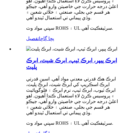
۾ پروسيس ڪرڻ لاءِ استعمال ڪندا آهيون. اهو
اعليٰ درجه حرارت جي خاصيتن وارو آهي، جيڪو
هر قسم جي بجلي، صنعتي ۽ خلائي شعبن ۾
وڏي پيماني تي استعمال ٿيندو آهي.
سڀني مواد وٽ ROHS ۽ UL سرٽيفڪيٽ آهي.
پڇا ڳاڇا
تفصيل
ابرڪ پيپر، ابرڪ ٽيپ، ابرڪ شيٽ، ابرڪ
پليٽ
ابرڪ هڪ قدرتي معدني مواد آهي. اسين قدرتي
ابرڪ اسڪريپ کي ابرڪ شيٽ، ابرڪ پليٽ،
ابرڪ ٽيوب، ابرڪ ٽيپ، نرم ابرڪ ۽ فلوگوپائيٽ
۾ پروسيس ڪرڻ لاءِ استعمال ڪندا آهيون. اهو
اعليٰ درجه حرارت جي خاصيتن وارو آهي، جيڪو
هر قسم جي بجلي، صنعتي ۽ خلائي شعبن ۾
وڏي پيماني تي استعمال ٿيندو آهي.
سڀني مواد وٽ ROHS ۽ UL سرٽيفڪيٽ آهي.