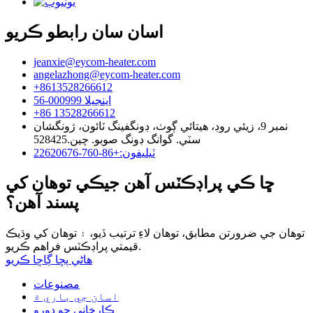
اسان سان رابطو ڪريو
jeanxie@eycom-heater.com
angelazhong@eycom-heater.com
+8613528266612
اينجيلا 000999-56
+86 13528266612
نمبر 9، زيئي روڊ، هيتائي ڳوٺ، ڊونگفينگ ٽائون، ژونگشان
سٽي. گوانگ ڊونگ صوبو. چين.528425
ٽيليفون:+86-760-22620676
ڇا ڪي پراڊڪٽس آھن جيڪي توھان کي
پسند آھن؟
توهان جي ضرورتن مطابق، توهان لاءِ ترتيب ڏيو، ۽ توهان کي وڌيڪ
قيمتي پراڊڪٽس فراهم ڪريو.
هاڻي پڇا ڳاڇا ڪريو
مصنوعات
اسان جي باري ۾
ڪارخاني جو دورو