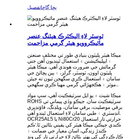
پڇا ڳاڇا
تفصيل
ٽوسٽر لاءِ اليڪٽرڪ هيٽنگ عنصر
مائيڪروويو هيٽر گرمي مزاحمت
ميڪا هيٽر پليٽون بنيادي طور تي مختلف صنعتن
۽ ايپليڪيشنن ۾ استعمال ٿينديون آهن جتي
گرمائش جي ضرورت هوندي آهي. ميڪا هيٽر
پليٽون اوون، ٽوسٽر، گرلز، ۽ ٻين پچائڻ جي
سامان ۾ استعمال ڪري سگھجن ٿيون ته جيئن
.
موثر ۽ هڪجهڙائي گرمي مهيا ڪري سگهجي.
ميڪا شيٽ ۾ يو ايل سرٽيفڪيٽ آهي، سڀ مواد
ROHS سرٽيفڪيٽ سان. جيڪو وڏي پيماني تي
برقي موصليت، برقي سامان، ويلڊنگ، فاؤنڊيري
انڊسٽري ۽ طبي سامان لاءِ استعمال ٿيندو آهي.
OCR25AL5 يا Ni80Cr20 حرارتي تار استعمال
ڪندي جيڪي ميڪا هيٽر کي يقيني بڻائين ٿا.
'
ڪم
ڪندڙ زندگي، اسان معيار جي ضمانت ۽
ڪارڪردگي کي بهتر بڻائڻ لاءِ حرارتي تار کي ونڊ