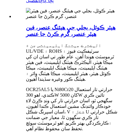
پڇا ڳاڇا
تفصيل
هيٽر ڪوئل، بجلي جي هيئنگ عنصر، فين
هيٽر عنصر، گرم ڪرڻ جا عنصر
اليڪٽرڪ هيٽنگ ايليمينٽس جن ۾
UL/VDE ۽ ROHS سرٽيفڪيٽ فيوز ۽
ٿرموسٽٽ هوندا آهن، عام طور تي اسان ان کي
ميڪا هيٽر، اليڪٽرڪ هيٽنگ ايليمينٽ، فين هيٽر
هيٽنگ ايليمينٽ، ميڪا هيٽنگ ايليمينٽ، ميڪا
ڪوئل هيٽر، هيٽر ايليمينٽ، ميڪا هيٽنگ وائر ۽
هيٽنگ ڪور وغيره سڏيندا آهيون.
OCR25AL5 يا Ni80Cr20 حرارتي تار استعمال
ڪندي، اهو 300W کان 5000W تائين ڪري
سگهجي ٿو، اسان حرارتي تار کي ونڊ ڪرڻ لاءِ
خودڪار وائنڊنگ مشين استعمال ڪندا آهيون،
اسان اسپرنگ شڪل، V شڪل ۽ U شڪل حرارتي
تار ڪري سگهون ٿا، معيار جي ضمانت
۽
ڪارڪردگي بهتر ڪريو. اهو ٿرموسٽٽ سوئچ
تحفظ سان محفوظ نظام آهي.