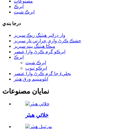
مصنوعات
ابرڪ
ابرڪ شيٽ
درجا بندي
وار ڊرائير هيٽنگ ريڪ سيريز
خشڪ ڪرڻ واري حرارتي تار سيريز
ميڪا هيٽنگ بينڊ سيريز
ابرڪو گرم ڪرڻ وارا عنصر
ابرڪ
ابرڪ شيٽ
ابرڪو ٽيوب
بجليءَ جا گرم ڪرڻ وارا عنصر
ايلومينيم ورق هيٽر
نمايان مصنوعات
خلائي هيٽر