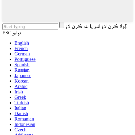
ڳولا ڪرڻ لاءِ انٽر يا بند ڪرڻ لاءِ
ESC دٻايو.
English
French
German
Portuguese
Spanish
Russian
Japanese
Korean
Arabic
Irish
Greek
Turkish
Italian
Danish
Romanian
Indonesian
Czech