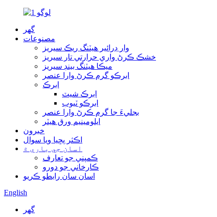
گھر
مصنوعات
وار ڊرائير هيٽنگ ريڪ سيريز
خشڪ ڪرڻ واري حرارتي تار سيريز
ميڪا هيٽنگ بينڊ سيريز
ابرڪو گرم ڪرڻ وارا عنصر
ابرڪ
ابرڪ شيٽ
ابرڪو ٽيوب
بجليءَ جا گرم ڪرڻ وارا عنصر
ايلومينيم ورق هيٽر
خبرون
اڪثر پڇيا ويا سوال
اسان جي باري ۾
ڪمپني جو تعارف
ڪارخاني جو دورو
اسان سان رابطو ڪريو
English
گھر