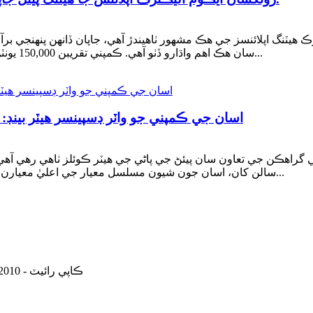
هيٽنگ اپلائنسز جي هڪ مشهور ٺاهيندڙ آهي، جاپان ڏانهن پنهنجي برآم
سان هڪ اهم واڌارو ڏٺو آهي. ڪمپني تقريبن 150,000 يونٽن جي سالياني آرڊر جي مقدار جي رپورٽ ڪري ٿي، مان...
اسان جي ڪمپني جو واٽر ڊسپينسر هيٽر بينڊ: ا
سالن کان، اسان جون شيون مسلسل معيار جي اعليٰ معيارن تي پورا لهنديون آهن، گراهڪن کان ڪابه شڪايت نه آهي...
© ڪاپي رائيٽ - 2010-2023: سڀ حق محفوظ آهن.