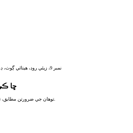
نمبر 9، زيئي روڊ، هيتائي ڳوٺ، ڊونگفينگ ٽائون، ژونگشان سٽي. گوانگ ڊونگ صوبو. چين.528425
ڇا ڪي
توهان جي ضرورتن مطابق، توهان لاءِ ترتيب ڏيو، ۽ توهان کي وڌيڪ قيمتي پراڊڪٽس فراهم ڪريو.