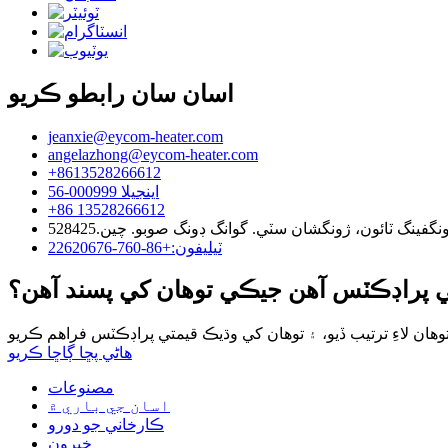
اسان سان رابطو ڪريو
jeanxie@eycom-heater.com
angelazhong@eycom-heater.com
+8613528266612
اينجيلا 000999-56
+86 13528266612
ٽيليفون:+86-760-22620676
 پراڊڪٽس آھن جيڪي توھان کي پسند آھن؟
هاڻي پڇا ڳاڇا ڪريو
مصنوعات
اسان جي باري ۾
ڪارخاني جو دورو
خبرون