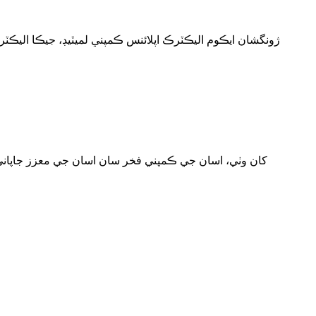
ژونگشان ايڪوم اليڪٽرڪ اپلائنس ڪمپني لميٽيڊ، جيڪا اليڪٽرڪ 