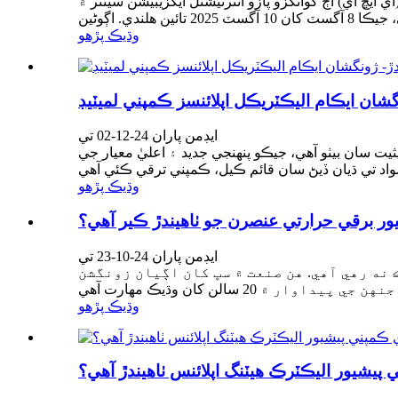
 ايڪسپو (اي ايڇ اي) اڄ گوانگزو پازو انٽرنيشنل ايگزيبيشن سينٽر ۾
وڌيڪ پڙهو
ايڊمن پاران 24-12-02 تي
 سان بيٺو آهي، جيڪو پنهنجي جديد ۽ اعليٰ معيار جي
وڌيڪ پڙهو
ور برقي حرارتي عنصرن جو ٺاهيندڙ ڪير آهي؟
ايڊمن پاران 24-10-23 تي
نه رهي آهي. هن صنعت ۾ سڀ کان اڳيان زونگشن
وڌيڪ پڙهو
يشيور اليڪٽرڪ هيٽنگ اپلائنس ٺاهيندڙ آهي؟