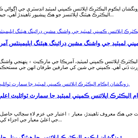
ونگشان ايڪوم اليڪٽرڪ اپلائنس ڪمپني لميٽيڊ انڊسٽري جي اڳواڻي ڪ
اليڪٽرڪ هيٽنگ اپلائنسز جو هڪ پيشيور ٺاهيندڙ آهي، جيڪو صنعت ۾ پنهنجي مهارت ۽ ڊگهي عمر لاءِ مشهور آهي...
اليڪٽرڪ اپلائنس ڪمپني لميٽيڊ، آمريڪا جي مارڪيٽ ۾ پنهنجي وا
ٽ جي هڪ معروف ٺاهيندڙ، معيار ۽ اعتبار جي عزم لاءِ سڃاڻپ حاصل ڪ
جهڙوڪ جاپان جي NEC فيوز ۽ SEKI جي اعليٰ معيار جي اجزاء کي استعمال ڪن ٿا...
ژونگشان ايڪوم اليڪٽرڪ اپلائنس جا هيٽنگ پينل جاپاني مارڪيٽ ۾ مقبوليت حاصل ڪري رهيا آهن.