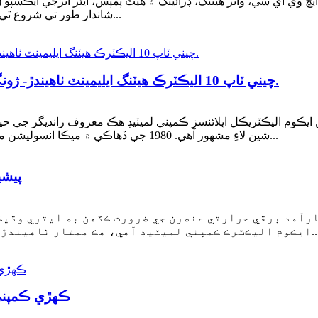
ن ايشيا انڊسٽريل هيٽنگ، ايڇ وي اي سي، واٽر هيٽنگ، ڊرائينگ ۽ هيٽ پمپس، ايئر انرجي
شاندار طور تي شروع ٿي، جيڪا 8 آگسٽ کان 10 آگسٽ 2025 تائين هلندي. اڳوڻين...
چيني ٽاپ 10 اليڪٽرڪ هيٽنگ ايليمينٽ ٺاهيندڙ- ژونگشان ايڪام اليڪٽريڪل اپلائنسز ڪمپني لميٽيڊ.
ڪوم اليڪٽريڪل اپلائنسز ڪمپني لميٽيڊ هڪ معروف رانديگر جي حيثيت
شين لاءِ مشهور آهي. 1980 جي ڏهاڪي ۾ ميڪا انسوليشن مواد تي ڌيان ڏيڻ سان قائم ڪيل، ڪمپني ترقي ڪئي آهي...
پيشي
رآمد برقي حرارتي عنصرن جي ضرورت ڪڏهن به ايتري وڌيڪ 
يڊ آهي، هڪ ممتاز ٺاهيندڙ جنهن جي پيداوار ۾ 20 سالن کان وڌيڪ مهارت آهي...
ڪهڙي ڪمپني پ