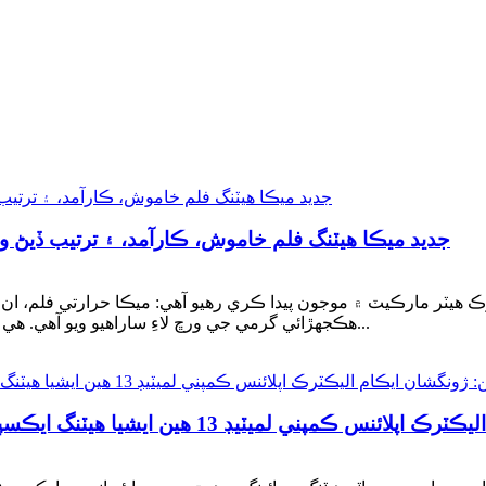
جديد ميڪا هيٽنگ فلم خاموش، ڪارآمد، ۽ ترتيب ڏيڻ و
هڪجهڙائي گرمي جي ورڇ لاءِ ساراهيو ويو آهي. هي جديد ٽيڪنالاجي هاڻي وڏي پيماني تي ترتيب ڏني وئي آهي...
ڊ 13 هين ايشيا هيٽنگ ايڪسپو ۾ پهرين ڏينهن جي مضبوط ڪارڪردگي سان