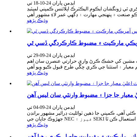
ايڊمن پاران 24-10-18 تي
ري ٿي ژونگشان ايڪوم اليڪٽرڪ اپلائنس ڪمپني لميٽيڊ
وڌيڪ پڙهو
ايڊمن پاران 24-09-29 تي
شنگ مشين کي خشڪ ڪرڻ واري حرارتي عنصرن سان اهم
وڌيڪ پڙهو
ايڊمن پاران 24-09-04 تي
ئي آهي. ڪمپني جا ذهين ٽوائليٽ ڊرائير مشهور برانڊن
وڌيڪ پڙهو