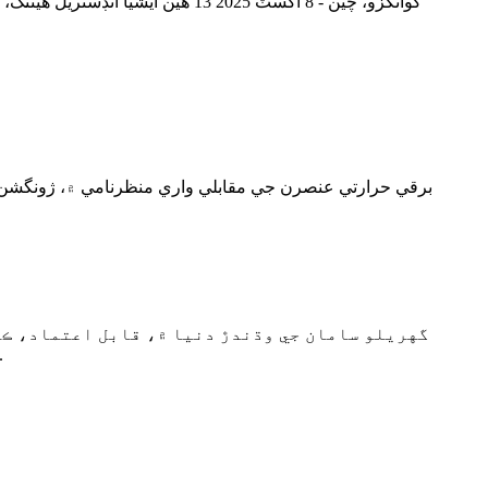
گوانگزو، چين - 8 آگسٽ 2025 13 هي
برقي حرارتي عنصرن جي مقابلي واري منظرنامي ۾، ژونگشن اي
گهريلو سامان جي وڌندڙ دنيا ۾، قابل اعتماد، ڪا
ايڪوم اليڪٽرڪ ڪمپني لميٽ