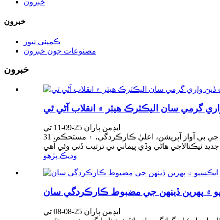
خبرون
خبرون
ڪمپني نيوز
مصنوعات جون خبرون
خبرون
اري گرمي سان اليڪٽرڪ هيٽر ۾ انقلاب آڻي ٿي
ايڊمن پاران 25-09-11 تي
31 جولاءِ تي ژونگشان ايڪوم تي- هڪ جديد حرارتي حل اليڪٽرڪ هيٽر مارڪيٽ ۾ موجون پيدا ڪري رهيو آهي: ميڪا حرارتي فلم، ان جي بي آواز آپريشن، اعليٰ ڪارڪردگي، ۽ مستحڪم،
وڌيڪ پڙهو
ايڊمن پاران 25-08-08 تي