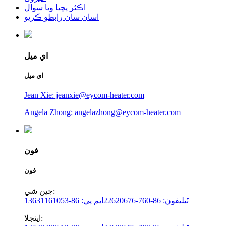
اڪثر پڇيا ويا سوال
اسان سان رابطو ڪريو
اي ميل
اي ميل
Jean Xie: jeanxie@eycom-heater.com
Angela Zhong: angelazhong@eycom-heater.com
فون
فون
جين شي:
ٽيليفون: 86-760-22620676
ايم پي: 86-13631161053
اينجلا: